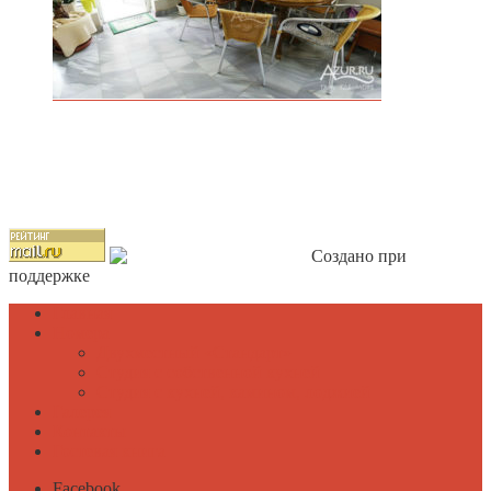
Создано при
поддержке
azur.ru
Главная
Номера
Двухместный «Стандарт»
Студия с собственной кухней
Студия с кухней, камином, лоджией
Галерея
Контакты
Гостевая книга
Facebook